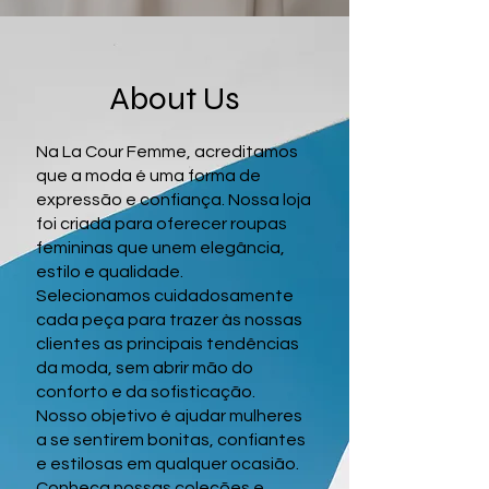
About Us
Na La Cour Femme, acreditamos
que a moda é uma forma de
expressão e confiança. Nossa loja
foi criada para oferecer roupas
femininas que unem elegância,
estilo e qualidade.
Selecionamos cuidadosamente
cada peça para trazer às nossas
clientes as principais tendências
da moda, sem abrir mão do
conforto e da sofisticação.
Nosso objetivo é ajudar mulheres
a se sentirem bonitas, confiantes
e estilosas em qualquer ocasião.
Conheça nossas coleções e