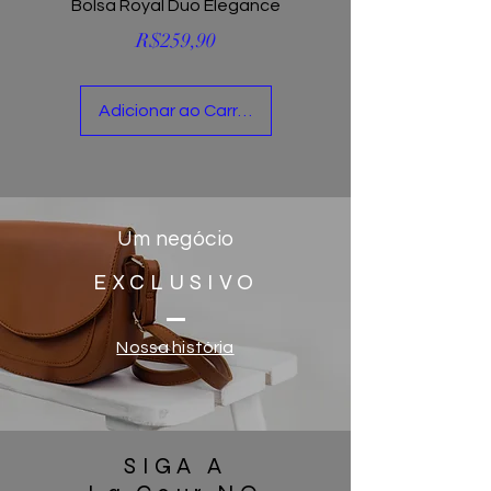
Bolsa Royal Duo Elegance
Preço
R$259,90
Adicionar ao Carrinho
Um negócio
EXCLUSIVO
Nossa história
SIGA A