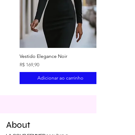
Vestido Elegance Noir
Preço
R$ 169,90
Adicionar ao carrinho
About