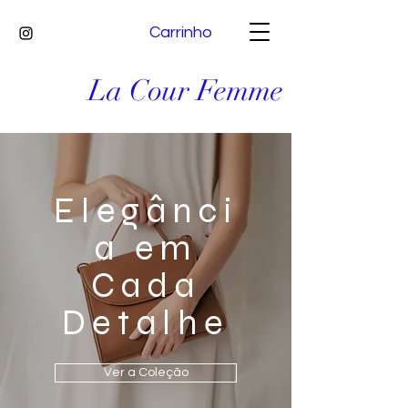
Carrinho
La Cour Femme
Elegânci
a em
Cada
Detalhe
Ver a Coleção