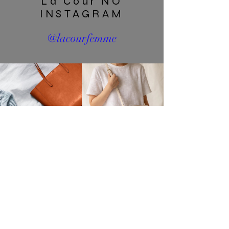
La Cour NO
INSTAGRAM
@lacourfemme